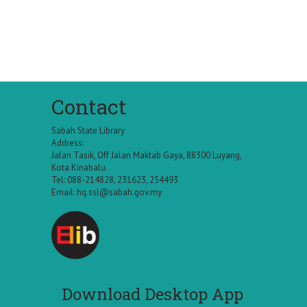
Contact
Sabah State Library
Address:
Jalan Tasik, Off Jalan Maktab Gaya, 88300 Luyang,
Kota Kinabalu.
Tel: 088-214828, 231623, 254493
Email:
hq.ssl@sabah.gov.my
Download Desktop App