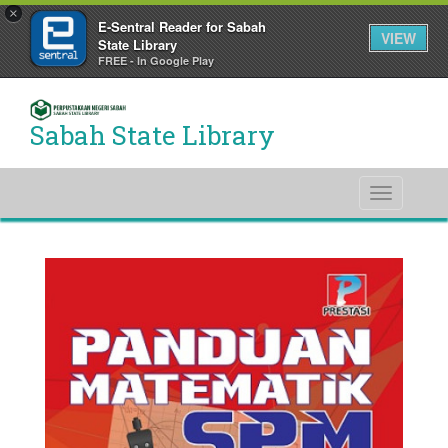
×
E-Sentral Reader for Sabah
VIEW
State Library
FREE - In Google Play
Sabah State Library
Toggle
navigati