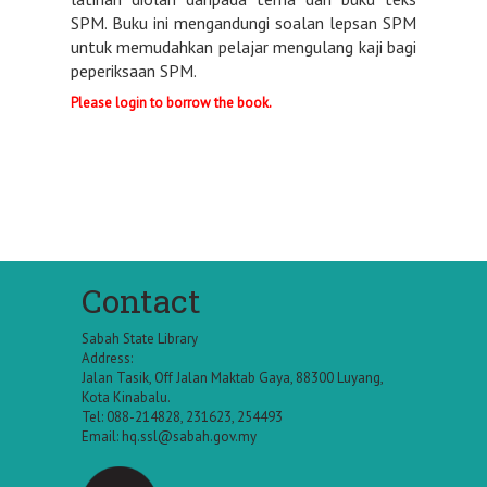
SPM. Buku ini mengandungi soalan lepsan SPM
untuk memudahkan pelajar mengulang kaji bagi
peperiksaan SPM.
Please login to borrow the book.
Contact
Sabah State Library
Address:
Jalan Tasik, Off Jalan Maktab Gaya, 88300 Luyang,
Kota Kinabalu.
Tel: 088-214828, 231623, 254493
Email:
hq.ssl@sabah.gov.my